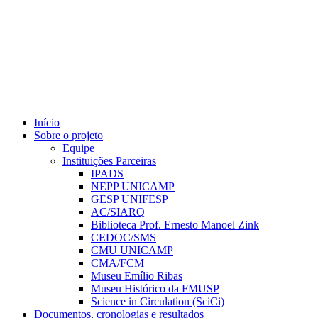
Início
Sobre o projeto
Equipe
Instituições Parceiras
IPADS
NEPP UNICAMP
GESP UNIFESP
AC/SIARQ
Biblioteca Prof. Ernesto Manoel Zink
CEDOC/SMS
CMU UNICAMP
CMA/FCM
Museu Emílio Ribas
Museu Histórico da FMUSP
Science in Circulation (SciCi)
Documentos, cronologias e resultados