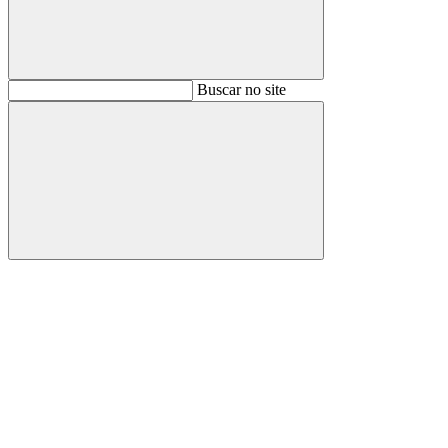
Buscar
Buscar no site
Buscar
Aumentar fonte
Diminuir fonte