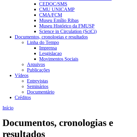
CEDOC/SMS
CMU UNICAMP
CMA/FCM
Museu Emílio Ribas
Museu Histórico da FMUSP
Science in Circulation (SciCi)
Documentos, cronologias e resultados
Linha do Tempo
Imprensa
Lesgislacao
Movimentos Sociais
Arquivos
Publicações
Vídeos
Entrevistas
Seminários
Documentário
Créditos
Início
Documentos, cronologias e
resultados