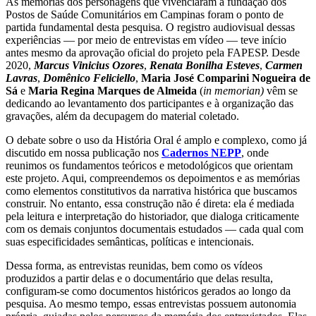
As memórias dos personagens que vivenciaram a fundação dos
Postos de Saúde Comunitários em Campinas foram o ponto de
partida fundamental desta pesquisa. O registro audiovisual dessas
experiências — por meio de entrevistas em vídeo — teve início
antes mesmo da aprovação oficial do projeto pela FAPESP. Desde
2020,
Marcus Vinicius Ozores
,
Renata Bonilha Esteves
,
Carmen
Lavras
,
Domênico Feliciello
,
Maria José Comparini Nogueira de
Sá
e
Maria Regina Marques de Almeida
(
in memorian)
vêm se
dedicando ao levantamento dos participantes e à organização das
gravações, além da decupagem do material coletado.
O debate sobre o uso da História Oral é amplo e complexo, como já
discutido em nossa publicação nos
Cadernos NEPP
, onde
reunimos os fundamentos teóricos e metodológicos que orientam
este projeto. Aqui, compreendemos os depoimentos e as memórias
como elementos constitutivos da narrativa histórica que buscamos
construir. No entanto, essa construção não é direta: ela é mediada
pela leitura e interpretação do historiador, que dialoga criticamente
com os demais conjuntos documentais estudados — cada qual com
suas especificidades semânticas, políticas e intencionais.
Dessa forma, as entrevistas reunidas, bem como os vídeos
produzidos a partir delas e o documentário que delas resulta,
configuram-se como documentos históricos gerados ao longo da
pesquisa. Ao mesmo tempo, essas entrevistas possuem autonomia