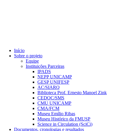
Início
Sobre o projeto
Equipe
Instituições Parceiras
IPADS
NEPP UNICAMP
GESP UNIFESP
AC/SIARQ
Biblioteca Prof. Ernesto Manoel Zink
CEDOC/SMS
CMU UNICAMP
CMA/FCM
Museu Emílio Ribas
Museu Histórico da FMUSP
Science in Circulation (SciCi)
Documentos, cronologias e resultados