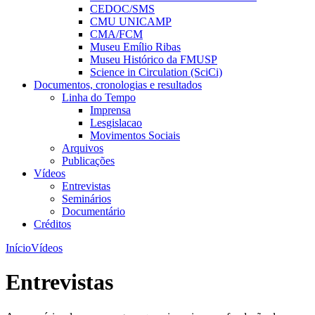
CEDOC/SMS
CMU UNICAMP
CMA/FCM
Museu Emílio Ribas
Museu Histórico da FMUSP
Science in Circulation (SciCi)
Documentos, cronologias e resultados
Linha do Tempo
Imprensa
Lesgislacao
Movimentos Sociais
Arquivos
Publicações
Vídeos
Entrevistas
Seminários
Documentário
Créditos
Início
Vídeos
Entrevistas