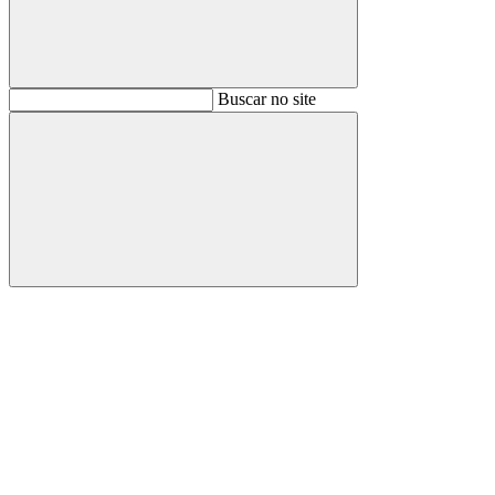
Buscar
Buscar no site
Buscar
Aumentar fonte
Diminuir fonte