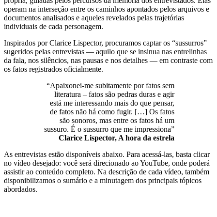
própria, guiadas pelos percursos da memória dos entrevistados. Elas
operam na interseção entre os caminhos apontados pelos arquivos e
documentos analisados e aqueles revelados pelas trajetórias
individuais de cada personagem.
Inspirados por Clarice Lispector, procuramos captar os “sussurros”
sugeridos pelas entrevistas — aquilo que se insinua nas entrelinhas
da fala, nos silêncios, nas pausas e nos detalhes — em contraste com
os fatos registrados oficialmente.
“Apaixonei-me subitamente por fatos sem
literatura – fatos são pedras duras e agir
está me interessando mais do que pensar,
de fatos não há como fugir. […] Os fatos
são sonoros, mas entre os fatos há um
sussuro. É o sussurro que me impressiona”
Clarice Lispector, A hora da estrela
As entrevistas estão disponíveis abaixo. Para acessá-las, basta clicar
no vídeo desejado: você será direcionado ao YouTube, onde poderá
assistir ao conteúdo completo. Na descrição de cada vídeo, também
disponibilizamos o sumário e a minutagem dos principais tópicos
abordados.